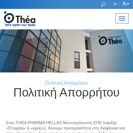
A+
A-
Toggl
navig
Πολιτική Απορρήτου
Πολιτική Απορρήτου
Στην THEA PHARMA HELLAS Μονοπρόσωπη ΕΠΕ (εφεξής
«Εταιρεία» ή «εμείς»), δίνουμε προτεραιότητα στη διαφάνεια και