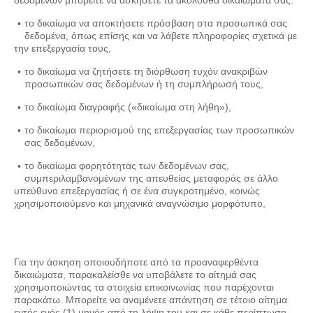
το δικαίωμα να αποκτήσετε πρόσβαση στα προσωπικά σας
δεδομένα, όπως επίσης και να λάβετε πληροφορίες σχετικά με
την επεξεργασία τους,
το δικαίωμα να ζητήσετε τη διόρθωση τυχόν ανακριβών
προσωπικών σας δεδομένων ή τη συμπλήρωσή τους,
το δικαίωμα διαγραφής («δικαίωμα στη λήθη»),
το δικαίωμα περιορισμού της επεξεργασίας των προσωπικών
σας δεδομένων,
το δικαίωμα φορητότητας των δεδομένων σας,
συμπεριλαμβανομένων της απευθείας μεταφοράς σε άλλο
υπεύθυνο επεξεργασίας ή σε ένα συγκροτημένο, κοινώς
χρησιμοποιούμενο και μηχανικά αναγνώσιμο μορφότυπο,
Για την άσκηση οποιουδήποτε από τα προαναφερθέντα
δικαιώματα, παρακαλείσθε να υποβάλετε το αίτημά σας
χρησιμοποιώντας τα στοιχεία επικοινωνίας που παρέχονται
παρακάτω. Μπορείτε να αναμένετε απάντηση σε τέτοιο αίτημα
εντός ενός (1) μηνός από τη λήψη του και σε κάθε περίπτωση,